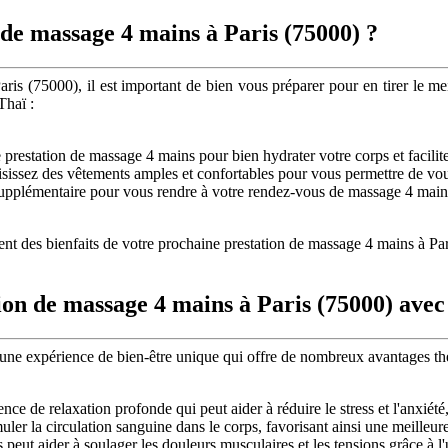
de massage 4 mains à Paris (75000) ?
is (75000), il est important de bien vous préparer pour en tirer le meil
Thaï :
prestation de massage 4 mains pour bien hydrater votre corps et faciliter
oisissez des vêtements amples et confortables pour vous permettre de v
plémentaire pour vous rendre à votre rendez-vous de massage 4 mains e
ment des bienfaits de votre prochaine prestation de massage 4 mains à 
tion de massage 4 mains à Paris (75000) av
e expérience de bien-être unique qui offre de nombreux avantages théra
e de relaxation profonde qui peut aider à réduire le stress et l'anxiété,
ler la circulation sanguine dans le corps, favorisant ainsi une meilleur
ut aider à soulager les douleurs musculaires et les tensions grâce à l'