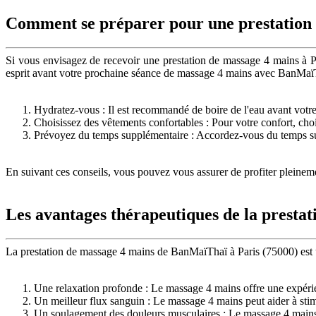
Comment se préparer pour une prestation 
Si vous envisagez de recevoir une prestation de massage 4 mains à Par
esprit avant votre prochaine séance de massage 4 mains avec BanMaï
Hydratez-vous : Il est recommandé de boire de l'eau avant votre 
Choisissez des vêtements confortables : Pour votre confort, ch
Prévoyez du temps supplémentaire : Accordez-vous du temps sup
En suivant ces conseils, vous pouvez vous assurer de profiter pleine
Les avantages thérapeutiques de la presta
La prestation de massage 4 mains de BanMaïThaï à Paris (75000) est un
Une relaxation profonde : Le massage 4 mains offre une expérienc
Un meilleur flux sanguin : Le massage 4 mains peut aider à stimu
Un soulagement des douleurs musculaires : Le massage 4 mains pe