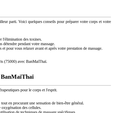
leur parti. Voici quelques conseils pour préparer votre corps et votre
 l'élimination des toxines.
ous détendre pendant votre massage.
t pour vous relaxer avant et après votre prestation de massage.
Paris (75000) avec BanMaïThaï.
ec BanMaïThaï
peutiques pour le corps et l'esprit.
 tout en procurant une sensation de bien-être général.
e oxygénation des cellules.
utilisation de techniques de massage spécifiques.