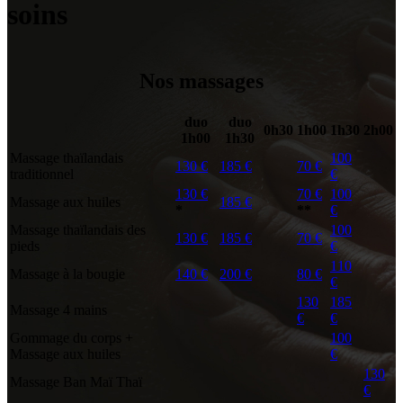
soins
Nos massages
duo
duo
0h30
1h00
1h30
2h00
1h00
1h30
Massage thaïlandais
100
130 €
185 €
70 €
traditionnel
€
130 €
70 €
100
Massage aux huiles
185 €
*
**
€
Massage thaïlandais des
100
130 €
185 €
70 €
pieds
€
110
Massage à la bougie
140 €
200 €
80 €
€
130
185
Massage 4 mains
€
€
Gommage du corps +
100
Massage aux huiles
€
130
Massage Ban Maï Thaï
€